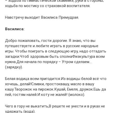
– ходьба по гимнастической скамейке, руки в стороны;
ходьба по мостику со страховкой воспитателя.
Навстречу выходит Василиса Премудрая.
Василиса:
Добро пожаловать, гости дорогие. Я знаю, что вы
путешествуете и любите играть в русские народные
игры. Чтобы поиграть в следующую игру, надо отгадать
загадки.Чтоб здоровым быть сполнаФизкультура всем
нужна.Для начала по порядку – Утром сделаем…
(зарядку).
Белая водица всем пригодится.Из водицы белой всё что
хочешь, делай!Сливки, простоквашу, масло в вашу
кашу.Творожок на пирожок.Кушай, Емеля, дружок.Ешь да
пей, гостям налей.И коту не жалей! (молоко).
Чего в гору не выкатить,В решете не унести и в руках не
удержать (вода).