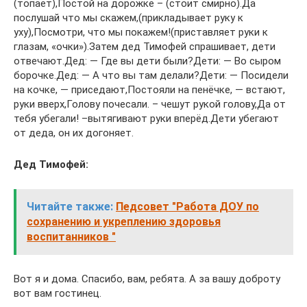
(топает),Постой на дорожке – (стоит смирно).Да
послушай что мы скажем,(прикладывает руку к
уху),Посмотри, что мы покажем!(приставляет руки к
глазам, «очки»).Затем дед Тимофей спрашивает, дети
отвечают.Дед: — Где вы дети были?Дети: — Во сыром
борочке.Дед: — А что вы там делали?Дети: — Посидели
на кочке, — приседают,Постояли на пенёчке, — встают,
руки вверх,Голову почесали. – чешут рукой голову,Да от
тебя убегали! –вытягивают руки вперёд.Дети убегают
от деда, он их догоняет.
Дед Тимофей:
Читайте также:
Педсовет "Работа ДОУ по
сохранению и укреплению здоровья
воспитанников "
Вот я и дома. Спасибо, вам, ребята. А за вашу доброту
вот вам гостинец.