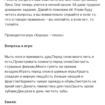
Лиса. Она теперь учится в лесной школе. Ей дали трудное
домашнее задание. Давайте поможем ей. Я вам буду
читать вопросы, а вы внимательно слушайте и если то,
что я говорю правильно – вы хлопайте, а если нет, то
топайте.
Проводится игра «Хорошо – плохо».
Вопросы к игре:
Мыть ноги и принимать душ;Перед сном много пить и
есть;Проветривать комнату перед сном;Смотреть
страшные фильмы;Много гулять на свежем
воздухе;Играть перед сном в шумные игры;Кушать
сладкую и жирную пищу;Есть больше овощей и
фруктов;Надевать чужую одежду и обувь;Смотреть на
яркий свет;Делать гимнастику для глаз;Грызть орехи
зубами;Два раза в день чистить зубы.
Емеля: