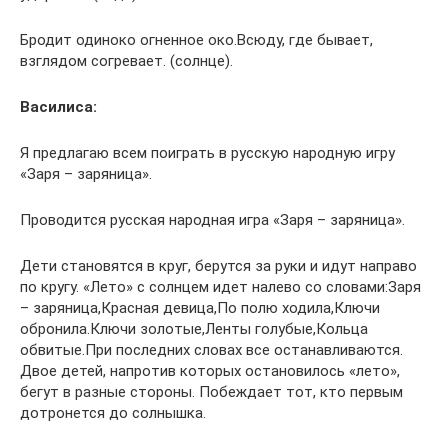
Бродит одиноко огненное око.Всюду, где бывает,
взглядом согревает. (солнце).
Василиса:
Я предлагаю всем поиграть в русскую народную игру
«Заря – заряница».
Проводится русская народная игра «Заря – заряница».
Дети становятся в круг, берутся за руки и идут направо
по кругу. «Лето» с солнцем идет налево со словами:Заря
– заряница,Красная девица,По полю ходила,Ключи
обронила.Ключи золотые,Ленты голубые,Кольца
обвитые.При последних словах все останавливаются.
Двое детей, напротив которых остановилось «лето»,
бегут в разные стороны. Побеждает тот, кто первым
дотронется до солнышка.