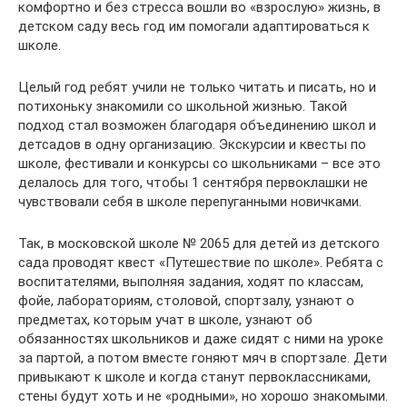
комфортно и без стресса вошли во «взрослую» жизнь, в
детском саду весь год им помогали адаптироваться к
школе.
Целый год ребят учили не только читать и писать, но и
потихоньку знакомили со школьной жизнью. Такой
подход стал возможен благодаря объединению школ и
детсадов в одну организацию. Экскурсии и квесты по
школе, фестивали и конкурсы со школьниками – все это
делалось для того, чтобы 1 сентября первоклашки не
чувствовали себя в школе перепуганными новичками.
Так, в московской школе № 2065 для детей из детского
сада проводят квест «Путешествие по школе». Ребята с
воспитателями, выполняя задания, ходят по классам,
фойе, лабораториям, столовой, спортзалу, узнают о
предметах, которым учат в школе, узнают об
обязанностях школьников и даже сидят с ними на уроке
за партой, а потом вместе гоняют мяч в спортзале. Дети
привыкают к школе и когда станут первоклассниками,
стены будут хоть и не «родными», но хорошо знакомыми.