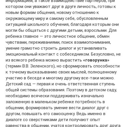
информацией, а такое взаимодействие партнеров, при
котором они уважают друг в друге личность, готовы к
новым формам общения, новому отношению к
окружающему миру и самому себе, обусловленным
ситуацией школьного обучения, благодаря которым они
могли бы общаться с другими детьми, взрослыми. Для
ребенка главное — это личностное общение, обмен
чувствами, переживаниями, поиск взаимопонимания,
умение грамотно строить диалог и устанавливать
эмоциональный контакт с собеседником. Безусловно, не
из всякого ребенка можно вырастить
«говорунка»
(термин В.В. Зеленского), но сформировать способности
к точному высказыванию своих мыслей, полноценному
участию в беседе и многому другому все-таки можно.
Детский сад — первая и очень ответственная ступень
общей системы образования. Поэтому в детском саду,
необходимо всячески поддерживать изначально
заложенную в маленьком ребенке потребность в
общении, формировать умение вести диалог друг с
другом, повышать его самооценку. Ведь именно в
диалоге со сверстниками дети получают опыт
равенства в общении, учатся контролировать друг друга