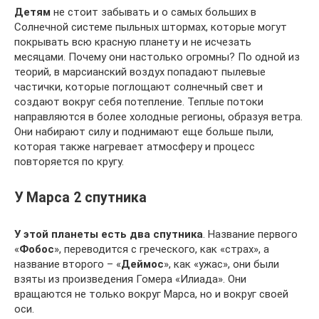
Детям
не стоит забывать и о самых больших в
Солнечной системе пыльных штормах, которые могут
покрывать всю красную планету и не исчезать
месяцами. Почему они настолько огромны? По одной из
теорий, в марсианский воздух попадают пылевые
частички, которые поглощают солнечный свет и
создают вокруг себя потепление. Теплые потоки
направляются в более холодные регионы, образуя ветра.
Они набирают силу и поднимают еще больше пыли,
которая также нагревает атмосферу и процесс
повторяется по кругу.
У Марса 2 спутника
У этой планеты есть два спутника
. Название первого
«
Фобос
», переводится с греческого, как «страх», а
название второго – «
Деймос
», как «ужас», они были
взяты из произведения Гомера «Илиада». Они
вращаются не только вокруг Марса, но и вокруг своей
оси.