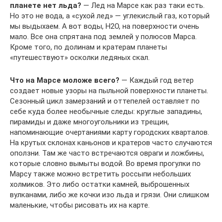
планете нет льда?
— Лед на Марсе как раз таки есть.
Но это не вода, а «сухой лед» — углекислый газ, который
мы выдыхаем. А вот воды, H2O, на поверхности очень
мало. Все она спрятана под землей у полюсов Марса.
Кроме того, по долинам и кратерам планеты
«путешествуют» осколки ледяных скал.
Что на Марсе моложе всего?
— Каждый год ветер
создает новые узоры на пыльной поверхности планеты.
Сезонный цикл замерзаний и оттепелей оставляет по
себе куда более необычные следы: круглые западины,
пирамиды и даже многоугольники из трещин,
напоминающие очертаниями карту городских кварталов.
На крутых склонах каньонов и кратеров часто случаются
оползни. Там же часто встречаются овраги и ложбины,
которые словно вымыты водой. Во время прогулки по
Марсу также можно встретить россыпи небольших
холмиков. Это либо остатки камней, выброшенных
вулканами, либо же кочки изо льда и грязи. Они слишком
маленькие, чтобы рисовать их на карте.