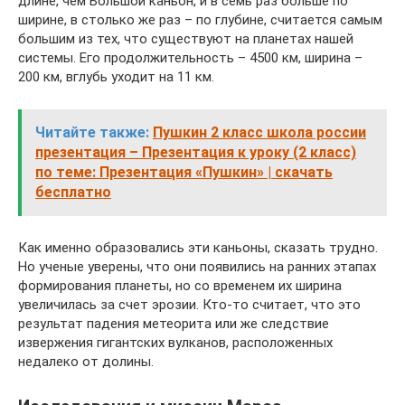
длине, чем Большой каньон, и в семь раз больше по
ширине, в столько же раз – по глубине, считается самым
большим из тех, что существуют на планетах нашей
системы. Его продолжительность – 4500 км, ширина –
200 км, вглубь уходит на 11 км.
Читайте также:
Пушкин 2 класс школа россии
презентация – Презентация к уроку (2 класс)
по теме: Презентация «Пушкин» | скачать
бесплатно
Как именно образовались эти каньоны, сказать трудно.
Но ученые уверены, что они появились на ранних этапах
формирования планеты, но со временем их ширина
увеличилась за счет эрозии. Кто-то считает, что это
результат падения метеорита или же следствие
извержения гигантских вулканов, расположенных
недалеко от долины.