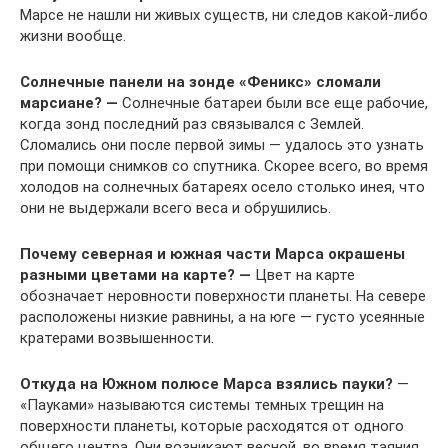
Марсе не нашли ни живых существ, ни следов какой-либо
жизни вообще.
Солнечные панели на зонде «Феникс» сломали
марсиане? —
Солнечные батареи были все еще рабочие,
когда зонд последний раз связывался с Землей.
Сломались они после первой зимы — удалось это узнать
при помощи снимков со спутника. Скорее всего, во время
холодов на солнечных батареях осело столько инея, что
они не выдержали всего веса и обрушились.
Почему северная и южная части Марса окрашены
разными цветами на карте?
—
Цвет на карте
обозначает неровности поверхности планеты. На севере
расположены низкие равнины, а на юге — густо усеянные
кратерами возвышенности.
Откуда на Южном полюсе Марса взялись пауки?
—
«Пауками» называются системы темных трещин на
поверхности планеты, которые расходятся от одного
общего центра. Они возникают весной, во время таяния