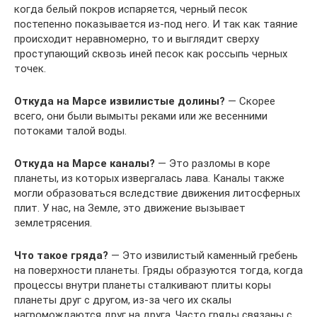
когда белый покров испаряется, черный песок
постепенно показывается из-под него. И так как таяние
происходит неравномерно, то и выглядит сверху
проступающий сквозь иней песок как россыпь черных
точек.
Откуда на Марсе извилистые долины?
— Скорее
всего, они были вымыты реками или же весенними
потоками талой воды.
Откуда на Марсе каналы?
— Это разломы в коре
планеты, из которых извергалась лава. Каналы также
могли образоваться вследствие движения литосферных
плит. У нас, на Земле, это движение вызывает
землетрясения.
Что такое гряда?
— Это извилистый каменный гребень
на поверхности планеты. Гряды образуются тогда, когда
процессы внутри планеты сталкивают плиты коры
планеты друг с другом, из-за чего их скалы
нагромождаются друг на друга. Часто гряды связаны с