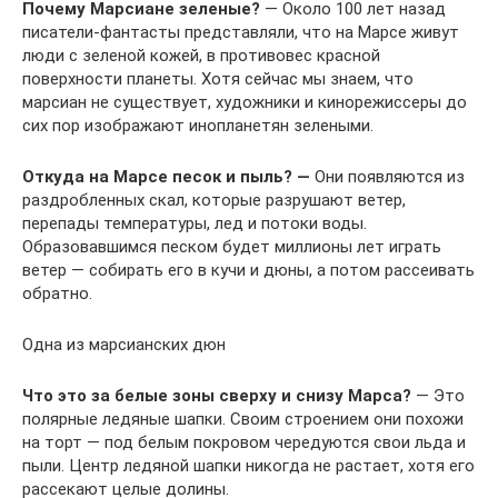
Почему Марсиане зеленые?
— Около 100 лет назад
писатели-фантасты представляли, что на Марсе живут
люди с зеленой кожей, в противовес красной
поверхности планеты. Хотя сейчас мы знаем, что
марсиан не существует, художники и кинорежиссеры до
сих пор изображают инопланетян зелеными.
Откуда на Марсе песок и пыль? —
Они появляются из
раздробленных скал, которые разрушают ветер,
перепады температуры, лед и потоки воды.
Образовавшимся песком будет миллионы лет играть
ветер — собирать его в кучи и дюны, а потом рассеивать
обратно.
Одна из марсианских дюн
Что это за белые зоны сверху и снизу Марса?
— Это
полярные ледяные шапки. Своим строением они похожи
на торт — под белым покровом чередуются свои льда и
пыли. Центр ледяной шапки никогда не растает, хотя его
рассекают целые долины.