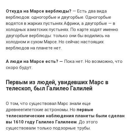
Откуда на Марсе верблюды?
— Есть два вида
верблюдов: одногорбые и двугорбые. Одногорбые
водятся в жарких пустынях Африки, а двугорбые — в
холодных азиатских пустынях. По карте ходят именно
двугорбые верблюды: только они бы водились на
холодном и сухом Марсе. Но сейчас настоящих
верблюдов на планете нет.
А люди на Марсе есть? —
Пока нет. Но возможно, ­­что
скоро будут.
Первым из людей, увидевших Марс в
телескоп, был Галилео Галилей
О том, что существовал Марс знали еще
древнеегипетские астрономы. Но
первые
телескопические наблюдения планеты были сделан
вы 1610 году Галилео Галилеем
. До этого
существовали только подзорные трубы.