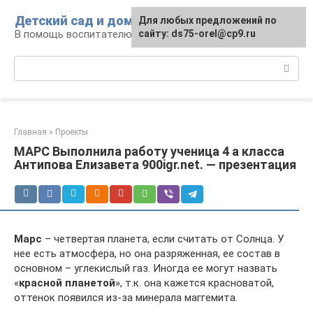
Перейти
Детский сад и дом
Для любых предложений по
к
В помощь воспитателю и родителям
сайту: ds75-orel@cp9.ru
контенту
Поиск:
Главная
»
Проекты
МАРС Выполнила работу ученица 4 а класса
Антипова Елизавета 900igr.net. — презентация
Марс
– четвертая планета, если считать от Солнца. У
нее есть атмосфера, но она разряженная, ее состав в
основном – углекислый газ. Иногда ее могут назвать
«
красной планетой
», т.к. она кажется красноватой,
оттенок появился из-за минерала маггемита.