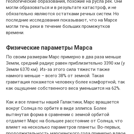
геологические образования, похожие на русла рек. Они
могли образоваться и в результате катастроф, и не
обязательно являются остатками речных систем. Но
последние исследования показывают, что на Марсе
могли течь реки в течение больших промежутков
времени.
Физические параметры Марса
По своим размерам Марс примерно в два раза меньше
Земли, средний радиус равен приблизительно 3390 км (у
Земли 6370 км). Из-за этого сила тяжести также
намного меньше – всего 38% от земной. Такая
гравитация покажется человеку более комфортной, так
как ощущение собственного веса уменьшится на 62%.
Как и все планеты нашей Галактики, Марс вращается
вокруг Солнца по орбите в виде эллипса. Более
вытянутая форма в сравнении с земной орбитой
отдаляет Марс на большее расстояние от Солнца, что
влияет на несколько параметров планеты. Во-первых,
продолжительность марсианского года примерно вдвое