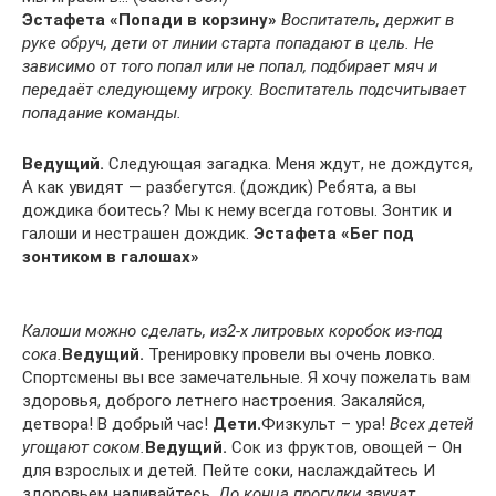
Эстафета «Попади в корзину»
Воспитатель, держит в
руке обруч, дети от линии старта попадают в цель. Не
зависимо от того попал или не попал, подбирает мяч и
передаёт следующему игроку. Воспитатель подсчитывает
попадание команды.
Ведущий.
Следующая загадка. Меня ждут, не дождутся,
А как увидят — разбегутся. (дождик) Ребята, а вы
дождика боитесь? Мы к нему всегда готовы. Зонтик и
галоши и нестрашен дождик.
Эстафета «Бег под
зонтиком в галошах»
Калоши можно сделать, из2-х литровых коробок из-под
сока.
Ведущий.
Тренировку провели вы очень ловко.
Спортсмены вы все замечательные. Я хочу пожелать вам
здоровья, доброго летнего настроения. Закаляйся,
детвора! В добрый час!
Дети.
Физкульт – ура!
Всех детей
угощают соком.
Ведущий.
Сок из фруктов, овощей – Он
для взрослых и детей. Пейте соки, наслаждайтесь И
здоровьем наливайтесь.
До конца прогулки звучат