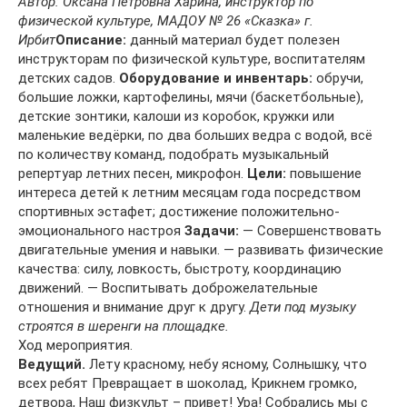
Автор: Оксана Петровна Харина, инструктор по
физической культуре, МАДОУ № 26 «Сказка» г.
Ирбит
Описание:
данный материал будет полезен
инструкторам по физической культуре, воспитателям
детских садов.
Оборудование и инвентарь:
обручи,
большие ложки, картофелины, мячи (баскетбольные),
детские зонтики, калоши из коробок, кружки или
маленькие ведёрки, по два больших ведра с водой, всё
по количеству команд, подобрать музыкальный
репертуар летних песен, микрофон.
Цели:
повышение
интереса детей к летним месяцам года посредством
спортивных эстафет; достижение положительно-
эмоционального настроя
Задачи:
— Совершенствовать
двигательные умения и навыки. — развивать физические
качества: силу, ловкость, быстроту, координацию
движений. — Воспитывать доброжелательные
отношения и внимание друг к другу.
Дети под музыку
строятся в шеренги на площадке.
Ход мероприятия.
Ведущий.
Лету красному, небу ясному, Солнышку, что
всех ребят Превращает в шоколад, Крикнем громко,
детвора, Наш физкульт – привет! Ура! Собрались мы с