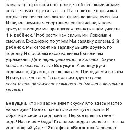
вами на центральной площадке, чтоб весёлыми играми,
эстафетами встретить лето. Пусть летнее солнышко
увидит вас весёлыми, закаленными, ловкими, умелыми.
Итак, мы начинаем спортивное развлечение, и всем
присутствующим мы предлагаем принять в нём участие.
1-й ребёнок.
Чтоб расти нам сильными, Ловкими и
смелыми, Ежедневно по утрам Мы зарядку делаем.
2-й
ребёнок.
Мы сегодня на зарядку Вышли дружно, по
порядку И с особым наслаждением Выполняем
упражнения.
Дети перестраиваются в колонны. Звучит
весёлая песенка о лете.
Ведущий.
К солнцу руки
поднимаем, Дружно, весело шагаем, Приседаем и встаём
И ничуть не устаём.
По показу инструктора или
воспитателя ритмическая гимнастика (можно с лентами и
мячами)
Ведущий.
Кто из вас не знает скуки? Кто здесь мастер
на все руки? Надо с препятствиями путь пройти И
обратно в свой отряд прийти. Первое препятствие –
вода! Нести её – беда! Кто плохо ведро пронесёт, Тот из
игры мокрый уйдёт!
Эстафета «Водонос»
Переносят