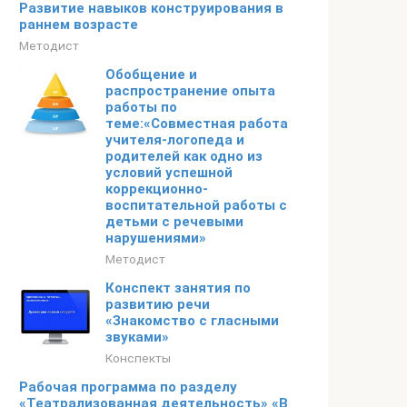
Развитие навыков конструирования в
раннем возрасте
Методист
Обобщение и
распространение опыта
работы по
теме:«Совместная работа
учителя-логопеда и
родителей как одно из
условий успешной
коррекционно-
воспитательной работы с
детьми с речевыми
нарушениями»
Методист
Конспект занятия по
развитию речи
«Знакомство с гласными
звуками»
Конспекты
Рабочая программа по разделу
«Театрализованная деятельность» «В