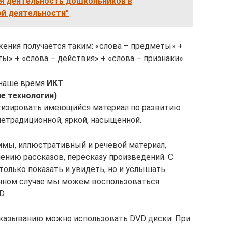
я деятельность дошкольников в
й деятельности"
ния получается таким: «слова – предметы» +
ы» + «слова – действия» + «слова – признаки».
 наше время
ИКТ
е технологии)
тизировать имеющийся материал по развитию
нетрадиционной, яркой, насыщенной.
мы, иллюстративный и речевой материал,
ению рассказов, пересказу произведений. С
лько показать и увидеть, но и услышать
анном случае мы можем воспользоваться
D.
сказыванию можно использовать DVD диски. При