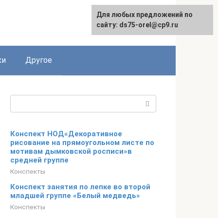
Для любых предложений по
сайту: ds75-orel@cp9.ru
ки
Другое
Поиск:
Конспект НОД«Декоративное
рисование на прямоугольном листе по
мотивам дымковской росписи»в
средней группе
Конспекты
Конспект занятия по лепке во второй
младшей группе «Белый медведь»
Конспекты