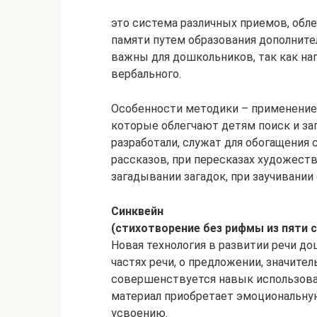
это система различных приемов, об
памяти путем образования дополните
важны для дошкольников, так как на
вербального.
Особенности методики – применение 
которые облегчают детям поиск и з
разработали, служат для обогащения 
рассказов, при пересказах художест
загадывании загадок, при заучивании 
Синквейн
(стихотворение без рифмы из пяти 
Новая технология в развитии речи д
частях речи, о предложении, значите
совершенствуется навык использован
материал приобретает эмоциональную
усвоению.