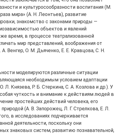
зности и культуросообразности воспитания (М.
аза мира» (А. Н. Леонтьев), развитие
ровки, знакомство с законами природы —
мозависимостью объектов и явлений
же время, в процессе театрализованной
личать мир представлений, воображения от
. Венгер, О. М. Дьяченко, Е. Е. Кравцова, С. Н.
ьности моделируются различные ситуации
 являющаяся необходимым условием адаптации
 Л. Князева, Р. Б. Стеркина, С. А. Козлова и др.). У
особая чуткость и внимание к действиям людей в
ачение простейших действий человека, его
иродой (A. B. Запорожец, Л. Г. Стрелкова, Е. Л.
е того, в исследованиях подчеркивается
анной деятельности, поскольку они
ых знаковых систем, развитию познавательной,