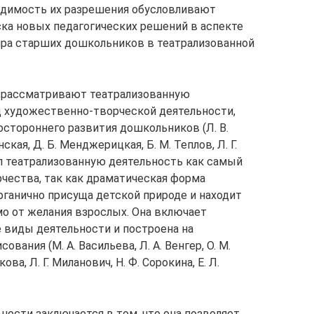
одимость их разрешения обусловливают
ска новых педагогических решений в аспекте
ра старших дошкольников в театрализованной
и рассматривают театрализованную
д художественно-творческой деятельности,
стороннего развития дошкольников (Л. В.
нская, Д. Б. Менджерицкая, Б. М. Теплов, Л. Г.
ял театрализованную деятельность как самый
чества, так как драматическая форма
ганично присуща детской природе и находит
о от желания взрослых. Она включает
виды деятельности и построена на
вания (М. А. Васильева, Л. А. Венгер, О. М.
ова, Л. Г. Миланович, Н. Ф. Сорокина, Е. Л.
ности заключается в том, что она позволяет