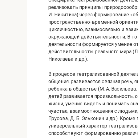
реализовать принципы природосообра
И. Никитина) через формирование «обр
пространственно-временной ориенти
цикличностью, взаимосвязью и взаи
окружающей действительности. В то 
деятельности формируется умение от
действительности, реального мира (Л. А
Николаева и др.).
В процессе театрализованной деятел
общения, развивается связная речь,
ребенка в обществе (М. А. Васильева, О.
детей развивается произвольность, 
жизни, умение видеть и понимать зн
чувства, взаимоотношения с людьми, пр
Трусова, Д. Б. Эльконин и др.). Кром
универсальный характер театрализов
способствуют формированию различн