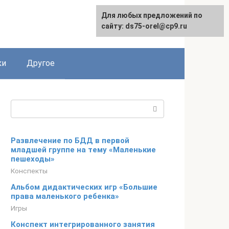
Для любых предложений по
сайту: ds75-orel@cp9.ru
ки
Другое
Поиск:
Развлечение по БДД в первой
младшей группе на тему «Маленькие
пешеходы»
Конспекты
Альбом дидактических игр «Большие
права маленького ребенка»
Игры
Конспект интегрированного занятия