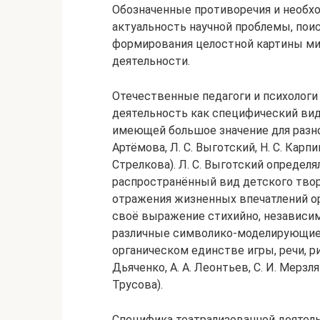
Обозначенные противоречия и необх
актуальность научной проблемы, пои
формирования целостной картины ми
деятельности.
Отечественные педагоги и психолог
деятельность как специфический ви
имеющей большое значение для разно
Артёмова, Л. С. Выготский, Н. С. Карпи
Стрелкова). Л. С. Выготский определ
распространённый вид детского твор
отражения жизненных впечатлений ор
своё выражение стихийно, независим
различные символико-моделирующие 
органическом единстве игры, речи, рисо
Дьяченко, А. А. Леонтьев, С. И. Мерзляк
Трусова).
Специфика театрализованной деятель