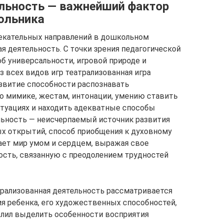
ельность — важнейший фактор
ольника
лекательных направлений в дошкольном
я деятельность. С точки зрения педагогической
б универсальности, игровой природе и
з всех видов игр театрализованная игра
звитие способности распознавать
о мимике, жестам, интонации, умению ставить
ситуациях и находить адекватные способы
льность — неисчерпаемый источник развития
х открытий, способ приобщения к духовному
нает мир умом и сердцем, выражая свое
дость, связанную с преодолением трудностей
трализованная деятельность рассматривается
ия ребенка, его художественных способностей,
олил выделить особенности восприятия