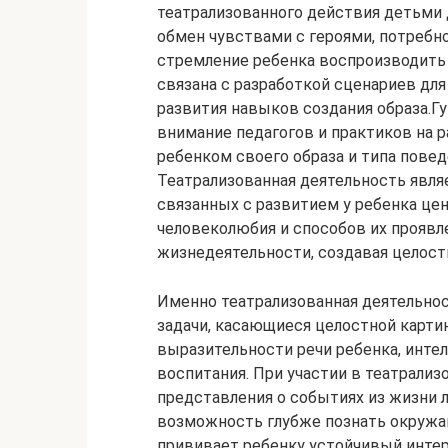
театрализованного действия детьми 
обмен чувствами с героями, потреб
стремление ребенка воспроизводить
связана с разработкой сценариев дл
развития навыков создания образа.Г
внимание педагогов и практиков на 
ребенком своего образа и типа пове
Театрализованная деятельность явля
связанных с развитием у ребенка цен
человеколюбия и способов их проявл
жизнедеятельности, создавая целост
Именно театрализованная деятельнос
задачи, касающиеся целостной карт
выразительности речи ребенка, инте
воспитания. При участии в театрали
представления о событиях из жизни л
возможность глубже познать окружа
прививает ребенку устойчивый интере