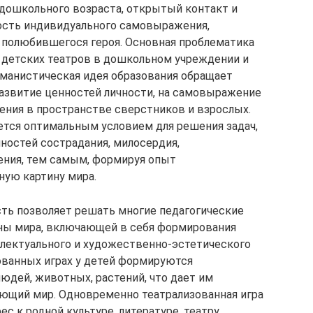
дошкольного возраста, открытый контакт и
ность индивидуального самовыражения,
 полюбившегося героя. Основная проблематика
я детских театров в дошкольном учреждении и
уманистическая идея образования обращает
развитие ценностей личности, на самовыражение
дения в пространстве сверстников и взрослых.
ется оптимальным условием для решения задач,
ностей сострадания, милосердия,
ения, тем самым, формируя опыт
ную картину мира.
ть позволяет решать многие педагогические
ины мира, включающей в себя формирования
ллектуального и художественно-эстетического
зованных играх у детей формируются
юдей, животных, растений, что дает им
ющий мир. Одновременно театрализованная игра
с к родной культуре, литературе, театру.