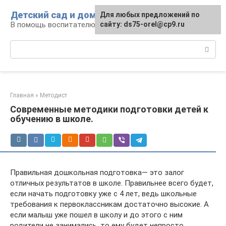
Перейти
Детский сад и дом
Для любых предложений по
к
В помощь воспитателю и родителям
сайту: ds75-orel@cp9.ru
контенту
Поиск:
Главная
»
Методист
Современные методики подготовки детей к
обучению в школе.
Правильная дошкольная подготовка— это залог
отличных результатов в школе. Правильнее всего будет,
если начать подготовку уже с 4 лет, ведь школьные
требования к первоклассникам достаточно высокие. А
если малыш уже пошел в школу и до этого с ним
родители не занимались, то ему будет непросто.