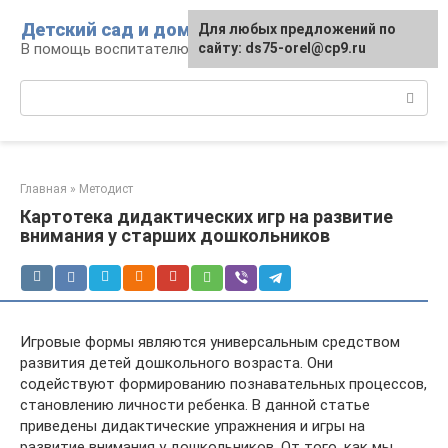
Перейти
Детский сад и дом
Для любых предложений по
к
В помощь воспитателю и родителям
сайту: ds75-orel@cp9.ru
контенту
Поиск:
Главная
»
Методист
Картотека дидактических игр на развитие
внимания у старших дошкольников
Игровые формы являются универсальным средством
развития детей дошкольного возраста. Они
содействуют формированию познавательных процессов,
становлению личности ребенка. В данной статье
приведены дидактические упражнения и игры на
развитие внимания у дошкольников. От того, как мы