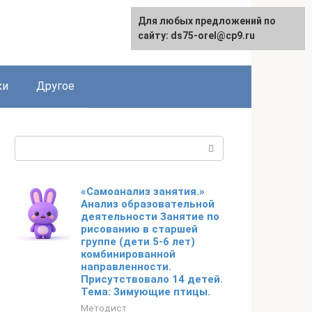
Для любых предложений по
сайту: ds75-orel@cp9.ru
ки
Другое
Поиск:
«Самоанализ занятия.»
Анализ образовательной
деятельности Занятие по
рисованию в старшей
группе (дети 5-6 лет)
комбинированной
направленности.
Присутствовало 14 детей.
Тема: Зимующие птицы.
Методист