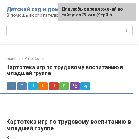
Перейти
Детский сад и дом
Для любых предложений по
к
В помощь воспитателю и родителям
сайту: ds75-orel@cp9.ru
контенту
Поиск:
Главная
»
Разработки
Картотека игр по трудовому воспитанию в
младшей группе
Картотека игр по трудовому воспитанию в
младшей группе
К