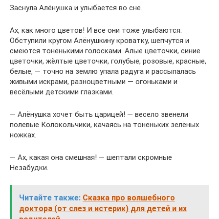
Заснула Алёнушка и улыбается во сне.
Ах, как много цветов! И все они тоже улыбаются.
Обступили кругом Алёнушкину кроватку, шепчутся и
смеются тоненькими голосками. Алые цветочки, синие
цветочки, жёлтые цветочки, голубые, розовые, красные,
белые, — точно на землю упала радуга и рассыпалась
живыми искрами, разноцветными — огоньками и
весёлыми детскими глазками.
— Алёнушка хочет быть царицей! — весело звенели
полевые Колокольчики, качаясь на тоненьких зелёных
ножках.
— Ах, какая она смешная! — шептали скромные
Незабудки.
Читайте также:
Сказка про волшебного
доктора (от слез и истерик) для детей и их