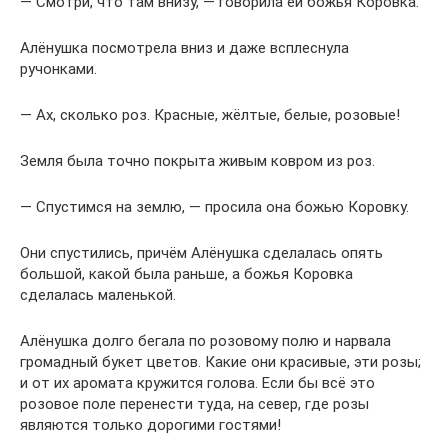
— Смотри, что там внизу, — говорила ей божья Коровка.
Алёнушка посмотрела вниз и даже всплеснула
ручонками.
— Ах, сколько роз. Красные, жёлтые, белые, розовые!
Земля была точно покрыта живым ковром из роз.
— Спустимся на землю, — просила она божью Коровку.
Они спустились, причём Алёнушка сделалась опять
большой, какой была раньше, а божья Коровка
сделалась маленькой.
Алёнушка долго бегала по розовому полю и нарвала
громадный букет цветов. Какие они красивые, эти розы;
и от их аромата кружится голова. Если бы всё это
розовое поле перенести туда, на север, где розы
являются только дорогими гостями!