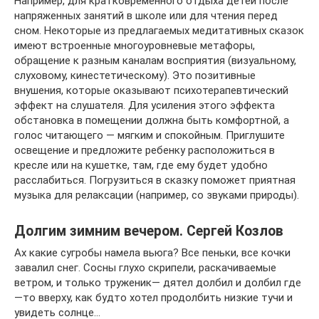
Например, для кратковременного отдыха детей после
напряженных занятий в школе или для чтения перед
сном. Некоторые из предлагаемых медитативных сказок
имеют встроенные многоуровневые метафоры,
обращение к разным каналам восприятия (визуальному,
слуховому, кинестетическому). Это позитивные
внушения, которые оказывают психотерапевтический
эффект на слушателя. Для усиления этого эффекта
обстановка в помещении должна быть комфортной, а
голос читающего — мягким и спокойным. Приглушите
освещение и предложите ребенку расположиться в
кресле или на кушетке, там, где ему будет удобно
расслабиться. Погрузиться в сказку поможет приятная
музыка для релаксации (например, со звуками природы).
Долгим зимним вечером. Сергей Козлов
Ах какие сугробы намела вьюга? Все пеньки, все кочки
завалил снег. Сосны глухо скрипели, раскачиваемые
ветром, и только труженик— дятел долбил и долбил где
—то вверху, как будто хотел продолбить низкие тучи и
увидеть солнце…