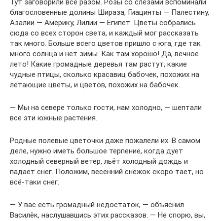
Тут заговорили все разом. Розы со слезами вспоминали
благословенные долины Шираза, Гиацинты — Палестину,
Азалии — Америку, Лилии — Египет. Цветы собрались
сюда со всех сторон света, и каждый мог рассказать
так много. Больше всего цветов пришло с юга, где так
много солнца и нет зимы. Как там хорошо! Да, вечное
лето! Какие громадные деревья там растут, какие
чудные птицы, сколько красавиц бабочек, похожих на
летающие цветы, и цветов, похожих на бабочек.
— Мы на севере только гости, нам холодно, — шептали
все эти южные растения.
Родные полевые цветочки даже пожалели их. В самом
деле, нужно иметь большое терпение, когда дует
холодный северный ветер, льёт холодный дождь и
падает снег. Положим, весенний снежок скоро тает, но
всё-таки снег.
— У вас есть громадный недостаток, — объяснил
Василёк, наслушавшись этих рассказов. — Не спорю, вы,