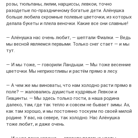
розы, тюльпаны, лилии, нарциссы, левкои, точно
разодетые по-праздничному богатые дети. Алёнушка
больше любила скромные полевые цветочки, из которых
делала букеты и плела веночки. Какие все они славные!
— Алёнушка нас очень любит, — шептали Фиалки. — Ведь
мы весной являемся первыми. Только снег стает — и мы
тут.
— И мы тоже, — говорили Ландыши. — Мы тоже весенние
цветочки. Мы неприхотливы и растём прямо в лесу.
— А чем же мы виноваты, что нам холодно расти прямо в
поле? — жаловались душистые кудрявые Левкои и
Гиацинты. — Мы здесь только гости, а наша родина
далеко, там, где так тепло и совсем не бывает зимы. Ах,
как там хорошо, и мы постоянно тоскуем по своей милой
родине. У вас, на севере, так холодно. Нас Алёнушка
тоже любит, и даже очень.