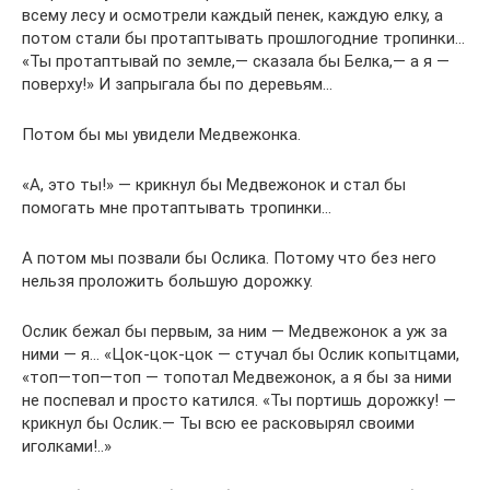
всему лесу и осмотрели каждый пенек, каждую елку, а
потом стали бы протаптывать прошлогодние тропинки…
«Ты протаптывай по земле,— сказала бы Белка,— а я —
поверху!» И запрыгала бы по деревьям…
Потом бы мы увидели Медвежонка.
«А, это ты!» — крикнул бы Медвежонок и стал бы
помогать мне протаптывать тропинки…
А потом мы позвали бы Ослика. Потому что без него
нельзя проложить большую дорожку.
Ослик бежал бы первым, за ним — Медвежонок а уж за
ними — я… «Цок-цок-цок — стучал бы Ослик копытцами,
«топ—топ—топ — топотал Медвежонок, а я бы за ними
не поспевал и просто катился. «Ты портишь дорожку! —
крикнул бы Ослик.— Ты всю ее расковырял своими
иголками!..»