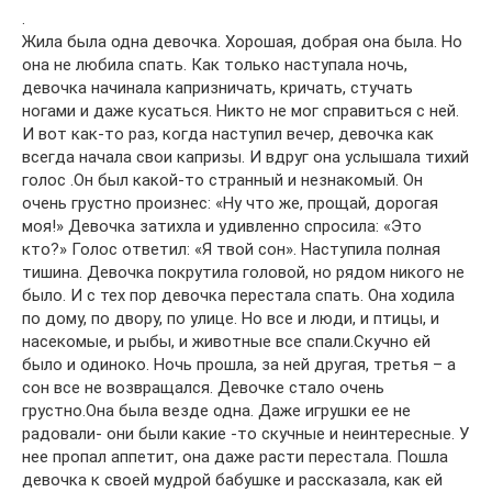
.
Жила была одна девочка. Хорошая, добрая она была. Но
она не любила спать. Как только наступала ночь,
девочка начинала капризничать, кричать, стучать
ногами и даже кусаться. Никто не мог справиться с ней.
И вот как-то раз, когда наступил вечер, девочка как
всегда начала свои капризы. И вдруг она услышала тихий
голос .Он был какой-то странный и незнакомый. Он
очень грустно произнес: «Ну что же, прощай, дорогая
моя!» Девочка затихла и удивленно спросила: «Это
кто?» Голос ответил: «Я твой сон». Наступила полная
тишина. Девочка покрутила головой, но рядом никого не
было. И с тех пор девочка перестала спать. Она ходила
по дому, по двору, по улице. Но все и люди, и птицы, и
насекомые, и рыбы, и животные все спали.Скучно ей
было и одиноко. Ночь прошла, за ней другая, третья – а
сон все не возвращался. Девочке стало очень
грустно.Она была везде одна. Даже игрушки ее не
радовали- они были какие -то скучные и неинтересные. У
нее пропал аппетит, она даже расти перестала. Пошла
девочка к своей мудрой бабушке и рассказала, как ей