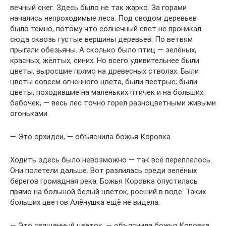
вечный снег. Здесь было не так жарко. За горами
начались непроходимые леса. Под сводом деревьев
было темно, потому что солнечный свет не проникал
сюда сквозь густые вершины деревьев. По ветвям
прыгали обезьяны. А сколько было птиц — зелёных,
красных, жёлтых, синих. Но всего удивительнее были
цветы, выросшие прямо на древесных стволах. Были
цветы совсем огненного цвета, были пёстрые; были
цветы, походившие на маленьких птичек и на больших
бабочек, — весь лес точно горел разноцветными живыми
огоньками.
— Это орхидеи, — объяснила божья Коровка.
Ходить здесь было невозможно — так всё переплелось.
Они полетели дальше. Вот разлилась среди зелёных
берегов громадная река. Божья Коровка опустилась
прямо на большой белый цветок, росший в воде. Таких
больших цветов Алёнушка ещё не видела.
— Это священный цветок, — объяснила божья Коровка.