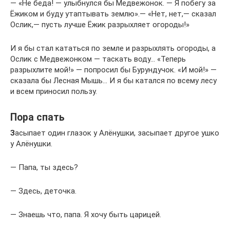
— «Не беда! — улыбнулся бы Медвежонок. — Я побегу за
Ёжиком и буду утаптывать землю».— «Нет, нет,— сказал
Ослик,— пусть лучше Ёжик разрыхляет огороды!»
И я бы стал кататься по земле и разрыхлять огороды, а
Ослик с Медвежонком — таскать воду… «Теперь
разрыхлите мой!» — попросил бы Бурундучок. «И мой!» —
сказала бы Лесная Мышь… И я бы катался по всему лесу
и всем приносил пользу.
Пора спать
З
асыпает один глазок у Алёнушки, засыпает другое ушко
у Алёнушки.
— Папа, ты здесь?
— Здесь, деточка.
— Знаешь что, папа. Я хочу быть царицей.