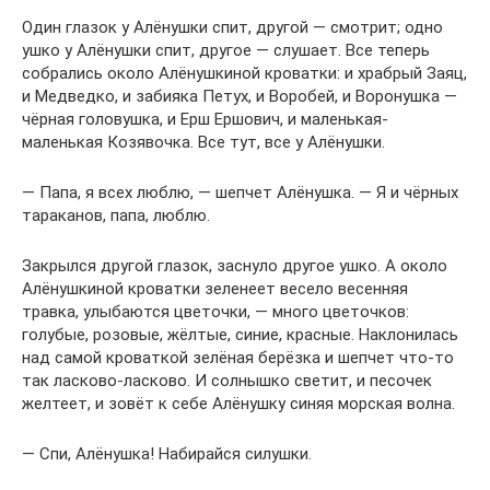
Один глазок у Алёнушки спит, другой — смотрит; одно
ушко у Алёнушки спит, другое — слушает. Все теперь
собрались около Алёнушкиной кроватки: и храбрый Заяц,
и Медведко, и забияка Петух, и Воробей, и Воронушка —
чёрная головушка, и Ерш Ершович, и маленькая-
маленькая Козявочка. Все тут, все у Алёнушки.
— Папа, я всех люблю, — шепчет Алёнушка. — Я и чёрных
тараканов, папа, люблю.
Закрылся другой глазок, заснуло другое ушко. А около
Алёнушкиной кроватки зеленеет весело весенняя
травка, улыбаются цветочки, — много цветочков:
голубые, розовые, жёлтые, синие, красные. Наклонилась
над самой кроваткой зелёная берёзка и шепчет что-то
так ласково-ласково. И солнышко светит, и песочек
желтеет, и зовёт к себе Алёнушку синяя морская волна.
— Спи, Алёнушка! Набирайся силушки.