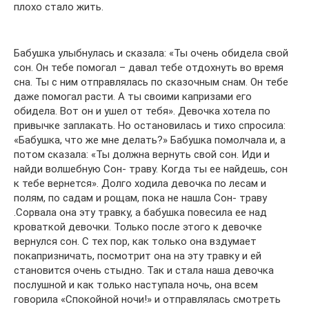
плохо стало жить.
Бабушка улыбнулась и сказала: «Ты очень обидела свой
сон. Он тебе помогал – давал тебе отдохнуть во время
сна. Ты с ним отправлялась по сказочным снам. Он тебе
даже помогал расти. А ты своими капризами его
обидела. Вот он и ушел от тебя». Девочка хотела по
привычке заплакать. Но остановилась и тихо спросила:
«Бабушка, что же мне делать?» Бабушка помолчала и, а
потом сказала: «Ты должна вернуть свой сон. Иди и
найди волшебную Сон- траву. Когда ты ее найдешь, сон
к тебе вернется». Долго ходила девочка по лесам и
полям, по садам и рощам, пока не нашла Сон- траву
.Сорвала она эту травку, а бабушка повесила ее над
кроваткой девочки. Только после этого к девочке
вернулся сон. С тех пор, как только она вздумает
покапризничать, посмотрит она на эту травку и ей
становится очень стыдно. Так и стала наша девочка
послушной и как только наступала ночь, она всем
говорила «Спокойной ночи!» и отправлялась смотреть