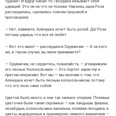
чудная? И вдруг какая-то Гвоздика называет себя
царицей. Это ни на что не похоже. Наконец одна Роза
рассердилась, сделалась совсем пунцовой и
проговорила:
— Нет, извините, Алёнушка хочет быть розой. Да! Роза
потому царица, что все её любят.
— Вот это мило! — рассердился Одуванчик. — А за кого
же, в таком случае, вы меня принимаете?
— Одуванчик, не сердитесь, пожалуйста, — уговаривали
его лесные Колокольчики. — Это портит характер и
притом некрасиво. Вот мы — мы молчим о том, что
Алёнушка хочет быть лесным колокольчиком, потому
что это ясно само собой.
Цветов было много, и они так смешно спорили. Полевые
цветочки были такие скромные — как ландыши, фиалки,
незабудки, колокольчики, васильки, полевая гвоздика; а
цветы, выращенные в оранжереях, немного важничали —