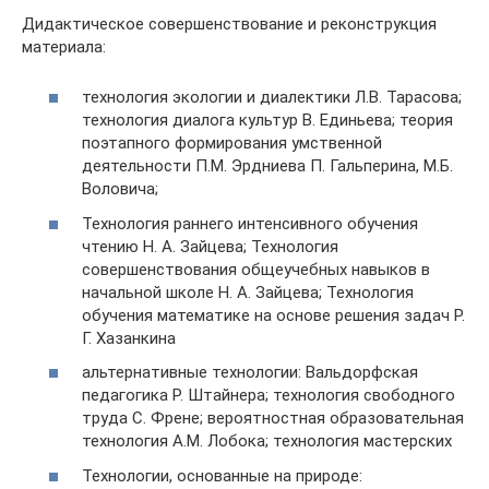
Дидактическое совершенствование и реконструкция
материала:
технология экологии и диалектики Л.В. Тарасова;
технология диалога культур В. Единьева; теория
поэтапного формирования умственной
деятельности П.М. Эрдниева П. Гальперина, М.Б.
Воловича;
Технология раннего интенсивного обучения
чтению Н. А. Зайцева; Технология
совершенствования общеучебных навыков в
начальной школе Н. А. Зайцева; Технология
обучения математике на основе решения задач Р.
Г. Хазанкина
альтернативные технологии: Вальдорфская
педагогика Р. Штайнера; технология свободного
труда С. Френе; вероятностная образовательная
технология А.М. Лобока; технология мастерских
Технологии, основанные на природе: