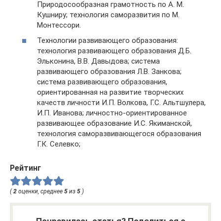
Природосообразная грамотность по А. М.
Кушниру; технология саморазвития по М.
Монтессори.
Технологии развивающего образования:
технология развивающего образования Д.Б.
Эльконина, В.В. Давыдова; система
развивающего образования Л.В. Занкова;
система развивающего образования,
ориентированная на развитие творческих
качеств личности И.П. Волкова, Г.С. Альтшулера,
И.П. Иванова; личностно-ориентированное
развивающее образование И.С. Якиманской,
технология саморазвивающегося образования
Г.К. Селевко;
Рейтинг
(
2
оценки, среднее
5
из
5
)
Понравилась статья? Поделиться с