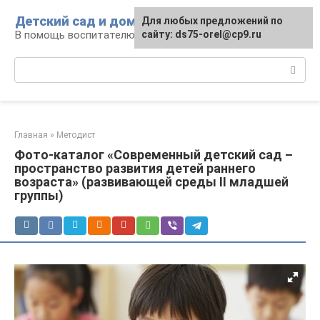
Перейти
Детский сад и дом
Для любых предложений по
к
В помощь воспитателю и родителям
сайту: ds75-orel@cp9.ru
контенту
Поиск:
Главная
»
Методист
Фото-каталог «Современный детский сад –
пространство развития детей раннего
возраста» (развивающей среды ІІ младшей
группы)