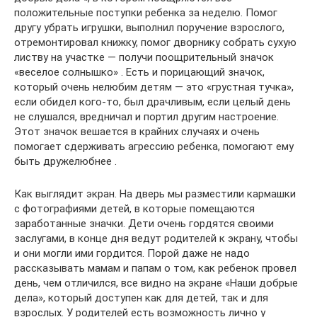
положительные поступки ребенка за неделю. Помог
другу убрать игрушки, выполнил поручение взрослого,
отремонтировал книжку, помог дворнику собрать сухую
листву на участке — получи поощрительный значок
«веселое солнышко» . Есть и порицающий значок,
который очень нелюбим детям — это «грустная тучка»,
если обидел кого-то, был драчливым, если целый день
не слушался, вредничал и портил другим настроение.
Этот значок вешается в крайних случаях и очень
помогает сдерживать агрессию ребенка, помогают ему
быть дружелюбнее .
Как выглядит экран. На дверь мы разместили кармашки
с фотографиями детей, в которые помещаются
заработанные значки. Дети очень гордятся своими
заслугами, в конце дня ведут родителей к экрану, чтобы
и они могли ими гордится. Порой даже не надо
рассказывать мамам и папам о том, как ребенок провел
день, чем отличился, все видно на экране «Наши добрые
дела», который доступен как для детей, так и для
взрослых. У родителей есть возможность лично у