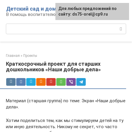
Перейти
Детский сад и дом
Для любых предложений по
к
В помощь воспитателю и родителям
сайту: ds75-orel@cp9.ru
контенту
Поиск:
Главная
»
Проекты
Краткосрочный проект для старших
дошкольников «Наши добрые дела»
Материал (старшая группа) по теме: Экран «Наши добрые
дела».
Хотим поделиться тем, как мы стимулируем детей на ту
или иную деятельность. Никому не секрет, что часто