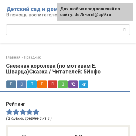
Перейти
Детский сад и дом
Для любых предложений по
к
В помощь воспитателю и родителям
сайту: ds75-orel@cp9.ru
контенту
Поиск:
Главная
»
Праздник
Снежная королева (по мотивам Е.
Шварца)Сказка / Читателей: 5Инфо
Рейтинг
(
2
оценки, среднее
5
из
5
)