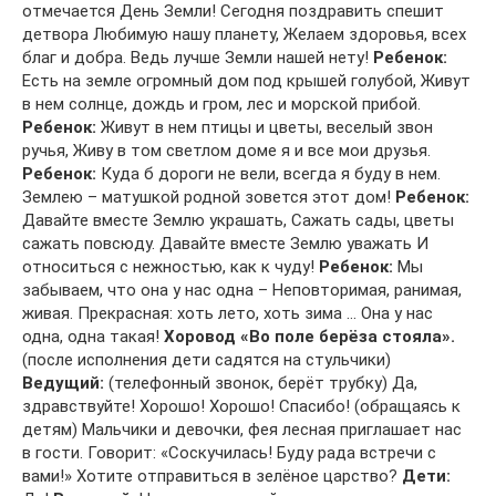
отмечается День Земли! Сегодня поздравить спешит
детвора Любимую нашу планету, Желаем здоровья, всех
благ и добра. Ведь лучше Земли нашей нету!
Ребенок:
Есть на земле огромный дом под крышей голубой, Живут
в нем солнце, дождь и гром, лес и морской прибой.
Ребенок:
Живут в нем птицы и цветы, веселый звон
ручья, Живу в том светлом доме я и все мои друзья.
Ребенок:
Куда б дороги не вели, всегда я буду в нем.
Землею – матушкой родной зовется этот дом!
Ребенок:
Давайте вместе Землю украшать, Сажать сады, цветы
сажать повсюду. Давайте вместе Землю уважать И
относиться с нежностью, как к чуду!
Ребенок:
Мы
забываем, что она у нас одна – Неповторимая, ранимая,
живая. Прекрасная: хоть лето, хоть зима … Она у нас
одна, одна такая!
Хоровод «Во поле берёза стояла».
(после исполнения дети садятся на стульчики)
Ведущий:
(телефонный звонок, берёт трубку) Да,
здравствуйте! Хорошо! Хорошо! Спасибо! (обращаясь к
детям) Мальчики и девочки, фея лесная приглашает нас
в гости. Говорит: «Соскучилась! Буду рада встречи с
вами!» Хотите отправиться в зелёное царство?
Дети: