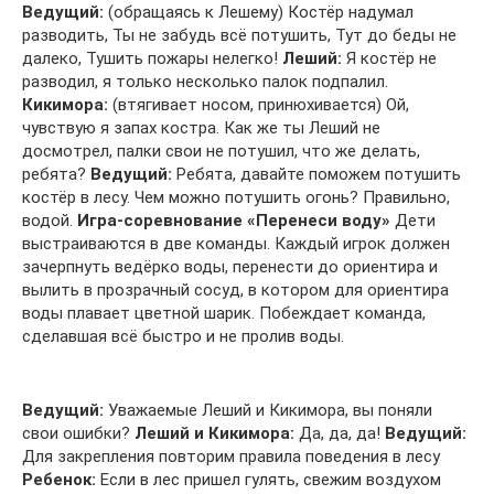
Ведущий:
(обращаясь к Лешему) Костёр надумал
разводить, Ты не забудь всё потушить, Тут до беды не
далеко, Тушить пожары нелегко!
Леший:
Я костёр не
разводил, я только несколько палок подпалил.
Кикимора:
(втягивает носом, принюхивается) Ой,
чувствую я запах костра. Как же ты Леший не
досмотрел, палки свои не потушил, что же делать,
ребята?
Ведущий:
Ребята, давайте поможем потушить
костёр в лесу. Чем можно потушить огонь? Правильно,
водой.
Игра-соревнование «Перенеси воду»
Дети
выстраиваются в две команды. Каждый игрок должен
зачерпнуть ведёрко воды, перенести до ориентира и
вылить в прозрачный сосуд, в котором для ориентира
воды плавает цветной шарик. Побеждает команда,
сделавшая всё быстро и не пролив воды.
Ведущий:
Уважаемые Леший и Кикимора, вы поняли
свои ошибки?
Леший и Кикимора:
Да, да, да!
Ведущий:
Для закрепления повторим правила поведения в лесу
Ребенок:
Если в лес пришел гулять, свежим воздухом