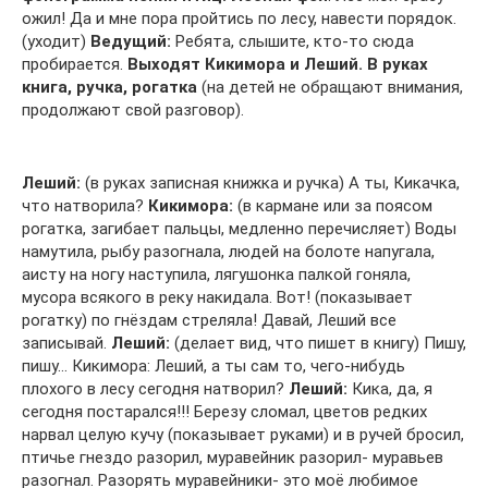
ожил! Да и мне пора пройтись по лесу, навести порядок.
(уходит)
Ведущий:
Ребята, слышите, кто-то сюда
пробирается.
Выходят Кикимора и Леший. В руках
книга, ручка, рогатка
(на детей не обращают внимания,
продолжают свой разговор).
Леший:
(в руках записная книжка и ручка) А ты, Кикачка,
что натворила?
Кикимора:
(в кармане или за поясом
рогатка, загибает пальцы, медленно перечисляет) Воды
намутила, рыбу разогнала, людей на болоте напугала,
аисту на ногу наступила, лягушонка палкой гоняла,
мусора всякого в реку накидала. Вот! (показывает
рогатку) по гнёздам стреляла! Давай, Леший все
записывай.
Леший:
(делает вид, что пишет в книгу) Пишу,
пишу… Кикимора: Леший, а ты сам то, чего-нибудь
плохого в лесу сегодня натворил?
Леший:
Кика, да, я
сегодня постарался!!! Березу сломал, цветов редких
нарвал целую кучу (показывает руками) и в ручей бросил,
птичье гнездо разорил, муравейник разорил- муравьев
разогнал. Разорять муравейники- это моё любимое