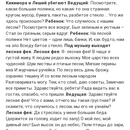
Кикимора и Леший убегают
Ведущий:
Посмотрите,
какая большая полянка, но какая-то она странная:
кругом, мусор, бумага, пакеты, разбитое стекло … Что же
здесь произошло?
Ребенок:
Что случилось с нашим
лесом? Посмотрите все вокруг, Был зеленым и уютным –
Стал он грязным, серым вдруг.
Ребенок:
На лесной
полянке Нет цветов – одни лишь банки, И, как будто, нам
на зло Всюду битое стекло.
Под музыку выходит
лесная фея.
Лесная фея:
Я- лесная фея! В чаще я
густой живу, К людям редко выхожу. Мое царство всех
чудесней: Шум листвы и птичьи песни, Мягкие перины
мха И журчанье ручейка. По лесу весь день брожу,
охраняю тишину И со всем лесным народом
Разговаривать могу. Тем, кто слаб, даю советы, Замечаю
все приметы. Здравствуйте, ребята! Рада видеть вас в
гостях, спасибо, что пришли.
Ведущая:
Здравствуйте
лесная фея! Что с вами, отчего вы такая грустная? И
скажите, что случилось с лесом, мы его не узнаём?
Лесная фея:
Да стряслась у меня большая беда.
(держится за голову, ходит по залу) О мой лес, мой
дивный лес! Был высок он до небес, Пели птицы до зари,