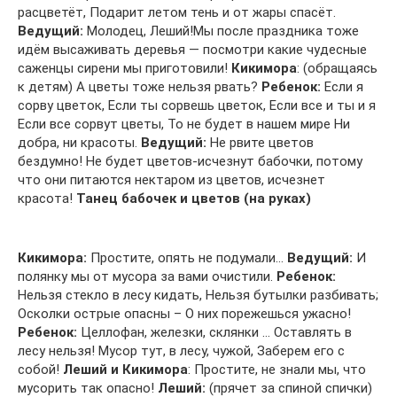
расцветёт, Подарит летом тень и от жары спасёт.
Ведущий:
Молодец, Леший!Мы после праздника тоже
идём высаживать деревья — посмотри какие чудесные
саженцы сирени мы приготовили!
Кикимора
: (обращаясь
к детям) А цветы тоже нельзя рвать?
Ребенок:
Если я
сорву цветок, Если ты сорвешь цветок, Если все и ты и я
Если все сорвут цветы, То не будет в нашем мире Ни
добра, ни красоты.
Ведущий:
Не рвите цветов
бездумно! Не будет цветов-исчезнут бабочки, потому
что они питаются нектаром из цветов, исчезнет
красота!
Танец бабочек и цветов (на руках)
Кикимора:
Простите, опять не подумали…
Ведущий:
И
полянку мы от мусора за вами очистили.
Ребенок:
Нельзя стекло в лесу кидать, Нельзя бутылки разбивать;
Осколки острые опасны – О них порежешься ужасно!
Ребенок:
Целлофан, железки, склянки … Оставлять в
лесу нельзя! Мусор тут, в лесу, чужой, Заберем его с
собой!
Леший и Кикимора
: Простите, не знали мы, что
мусорить так опасно!
Леший:
(прячет за спиной спички)