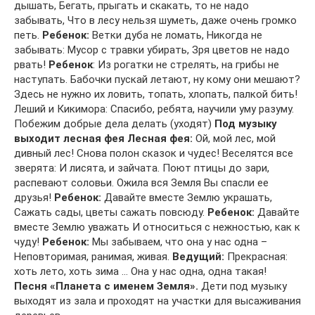
дышать, Бегать, прыгать и скакать, то не надо
забывать, Что в лесу нельзя шуметь, даже очень громко
петь.
Ребенок:
Ветки дуба не ломать, Никогда не
забывать: Мусор с травки убирать, Зря цветов не надо
рвать!
Ребенок
: Из рогатки не стрелять, на грибы не
наступать. Бабочки пускай летают, ну кому они мешают?
Здесь не нужно их ловить, топать, хлопать, палкой бить!
Леший и Кикимора: Спасибо, ребята, научили уму разуму.
Побежим добрые дела делать (уходят)
Под музыку
выходит лесная фея
Лесная фея:
Ой, мой лес, мой
дивный лес! Снова полон сказок и чудес! Веселятся все
зверята: И лисята, и зайчата. Поют птицы до зари,
распевают соловьи. Ожила вся Земля Вы спасли ее
друзья!
Ребенок:
Давайте вместе Землю украшать,
Сажать сады, цветы сажать повсюду.
Ребенок:
Давайте
вместе Землю уважать И относиться с нежностью, как к
чуду!
Ребенок:
Мы забываем, что она у нас одна –
Неповторимая, ранимая, живая.
Ведущий:
Прекрасная:
хоть лето, хоть зима … Она у нас одна, одна такая!
Песня «Планета с именем Земля».
Дети под музыку
выходят из зала и проходят на участки для высаживания