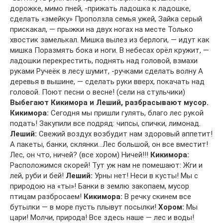
дорожке, мимо пней, -прижать ладошка к ладошке,
сделать «змейку» Проползла семья ужей, Зайка серый
прискакал, — прыжки на двух ногах на месте Только
хвостик замелькал. Мишка вылез из берлоги, — идут как
мишка Поразмять бока и ноги. В небесах орёл кружит, —
ладошки перекрестить, поднять над головой, взмахи
руками Ручеёк в лесу шумит, -ручками сделать волну А
деревья в вышине, — сделать руки вверх, покачать над
головой. Поют песни о весне! (сели на стульчики)
Выбегают Кикимора и Леший, разбрасывают мусор.
Кикимора:
Сегодня мы пришли гулять, благо лес рукой
подать! Закупили все подряд: чипсы, спички, лимонад.
Леший:
Свежий воздух возбудит нам здоровый аппетит!
А пакеты, банки, склянки…Лес большой, он все вместит!
Лес, он что, ничей? (все хором) Ничей!!!
Кикимора:
Расположимся скорей! Тут уж нам не помешают: Жги и
лей, руби и бей!
Леший:
Урны нет! Неси в кусты! Мы с
природою на «ты»! Банки в землю закопаем, мусор
птицам разбросаем!
Кикимора:
В речку скинем все
бутылки — в море пусть плывут посылки!
Хором:
Мы
цари! Молчи, природа! Все здесь наше — лес и воды!