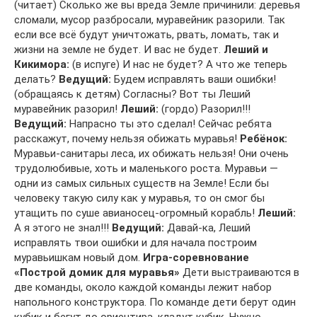
(читает) Сколько же вы вреда Земле причинили: деревья
сломали, мусор разбросали, муравейник разорили. Так
если все всё будут уничтожать, рвать, ломать, так и
жизни на земле не будет. И вас не будет.
Леший и
Кикимора:
(в испуге) И нас не будет? А что же теперь
делать?
Ведущий:
Будем исправлять ваши ошибки!
(обращаясь к детям) Согласны? Вот ты Леший
муравейник разорил!
Леший:
(гордо) Разорил!!!
Ведущий:
Напрасно ты это сделал! Сейчас ребята
расскажут, почему нельзя обижать муравья!
Ребёнок:
Муравьи-санитары леса, их обижать нельзя! Они очень
трудолюбивые, хоть и маленького роста. Муравьи —
одни из самых сильных существ на Земле! Если бы
человеку такую силу как у муравья, то он смог бы
утащить по суше авианосец-огромный корабль!
Леший:
А я этого не знал!!!
Ведущий:
Давай-ка, Леший
исправлять твои ошибки и для начала построим
муравьишкам новый дом.
Игра-соревнование
«Построй домик для муравья»
Дети выстраиваются в
две команды, около каждой команды лежит набор
напольного конструктора. По команде дети берут один