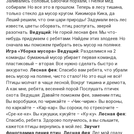
Заливались соловьи, Бабочки порхали, Пчелки мед
собирали. Но все это в прошлом. Теперь в лесу тишина,
только стекло да мусор кругом. Кикимора Кика, да
Леший решили, что они цари природы! Задумали весь лес
извести, цветы оборвать, птиц распугать, зверей
разогнать.
Ведущий:
Не горюй лесная фея. Мы что-
нибудь придумаем с ребятами. Найдем этих злодеев. Но
сначала мы поможем прибрать весь мусор на полянке.
Игра «Уборка мусора»
Ведущий:
Разделимся на 2
команды: бумажный мусор убирает первая команда,
пластиковый – вторая. Все нужно сделать быстро и
аккуратно.
Лесная фея:
Спасибо вам ребята, что убрали
весь мусор на поляне, чисто стало! Но это ещё не всё!
Птицы молчат в чаще лесной, Вокруг тишина и дремота,
А как мне, ребята, весенней порой Послушать птичек
охота. Ведущая: Давайте поможем фее, заменим птиц.
Вы воробушки, по чирикайте – «Чик-чирик». Вы вороны,
по каркайте – «Кар-кар». Вы сороки, по стрекочите –
«Сре-ке-ке». Вы кукушки, кукуйте – «Ку-ку».
Лесная фея:
Спасибо, ребята. Здорово получилось, а вы слышите,
кажется птицы вернулись в мой лес.
Звучит
фонограмма пения птиц.
Лесная фея
: Лес мой сразу