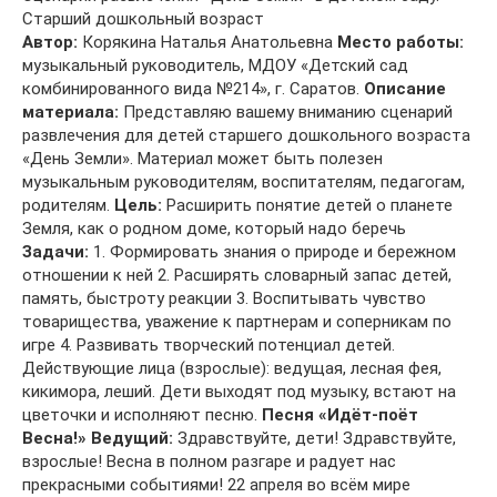
Старший дошкольный возраст
Автор:
Корякина Наталья Анатольевна
Место работы:
музыкальный руководитель, МДОУ «Детский сад
комбинированного вида №214», г. Саратов.
Описание
материала:
Представляю вашему вниманию сценарий
развлечения для детей старшего дошкольного возраста
«День Земли». Материал может быть полезен
музыкальным руководителям, воспитателям, педагогам,
родителям.
Цель:
Расширить понятие детей о планете
Земля, как о родном доме, который надо беречь
Задачи:
1. Формировать знания о природе и бережном
отношении к ней 2. Расширять словарный запас детей,
память, быстроту реакции 3. Воспитывать чувство
товарищества, уважение к партнерам и соперникам по
игре 4. Развивать творческий потенциал детей.
Действующие лица (взрослые): ведущая, лесная фея,
кикимора, леший. Дети выходят под музыку, встают на
цветочки и исполняют песню.
Песня «Идёт-поёт
Весна!»
Ведущий:
Здравствуйте, дети! Здравствуйте,
взрослые! Весна в полном разгаре и радует нас
прекрасными событиями! 22 апреля во всём мире