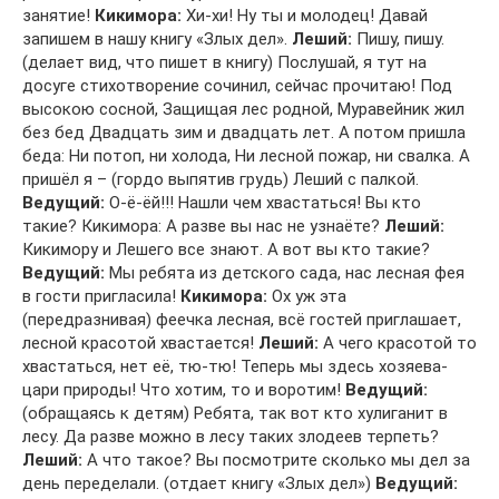
занятие!
Кикимора:
Хи-хи! Ну ты и молодец! Давай
запишем в нашу книгу «Злых дел».
Леший:
Пишу, пишу.
(делает вид, что пишет в книгу) Послушай, я тут на
досуге стихотворение сочинил, сейчас прочитаю! Под
высокою сосной, Защищая лес родной, Муравейник жил
без бед Двадцать зим и двадцать лет. А потом пришла
беда: Ни потоп, ни холода, Ни лесной пожар, ни свалка. А
пришёл я – (гордо выпятив грудь) Леший с палкой.
Ведущий:
О-ё-ёй!!! Нашли чем хвастаться! Вы кто
такие? Кикимора: А разве вы нас не узнаёте?
Леший:
Кикимору и Лешего все знают. А вот вы кто такие?
Ведущий:
Мы ребята из детского сада, нас лесная фея
в гости пригласила!
Кикимора:
Ох уж эта
(передразнивая) феечка лесная, всё гостей приглашает,
лесной красотой хвастается!
Леший:
А чего красотой то
хвастаться, нет её, тю-тю! Теперь мы здесь хозяева-
цари природы! Что хотим, то и воротим!
Ведущий:
(обращаясь к детям) Ребята, так вот кто хулиганит в
лесу. Да разве можно в лесу таких злодеев терпеть?
Леший:
А что такое? Вы посмотрите сколько мы дел за
день переделали. (отдает книгу «Злых дел»)
Ведущий: