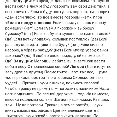
Да!
Ведущий:
Но прежде, давайте вспомним, как нужно
вести себя в лесу. Я буду говорить вам свои действия, а
вы отвечать. Если я буду поступать хорошо, вы говорите
«да», если плохо, то все вместе говорим «нет».
Игра
«Если я приду в лесок»
. Если я приду в лесок и сорву
ромашку? (нет) Если съем я пирожок и выброшу
бумажку? (нет) Если хлебушка кусок на пеньке оставлю?
(да) Если ветку подвяжу, колышек поставлю? (да) Если
разведу костер, а тушить не буду? (нет) Если сильно
насорю, а убрать забуду? (нет) Если мусор уберу, банки
закопаю? (да) Я люблю свою природу, ей я помогаю?
(да)
Ведущий:
Молодцы ребята, вы знаете как вести
себя в лесу. Отправляемся скорей!
Логори
(Дети идут по
залу друг за другом) Посмотрите – вот так лес, — рука
«козырьком», смотрят по сторонам Сколько он таит
чудес! — Прижать руки к щекам, покачать головой
Чтобы травку не примять, — погрозить пальчиком Надо
ноги поднимать. По лесной дорожке — ходьба на месте,
высоко поднимая колени, Шагают наши ножки, Раз, два,
три – Ну-ка повтори. Травка на земле растёт, — руки
внизу, взмахи ладошками Цветик аленький цветёт,
-вытянуть руки вперёд, растопырить ладошки, По