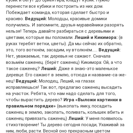
кубик и бегут до ориентира, кладут кубик. Нужно
перенести все кубики и построить из них дом.
Побеждает команда, которая сделает быстро и
красиво.
Ведущий:
Молодцы, красивые домики
получились. И запомните, друзья-муравейники разорять
нельзя! Теперь давайте разбираться с деревьями и
цветами, которые вы поломали.
Леший и Кикимора:
(в
руках теребят ветки, цветы). Да мы сейчас их обратно,
это, того воткнём, засадим, ну втолкнём……
Ведущий:
Нет, уважаемые, так деревья не сажают. Сначала
возьмём саженец. (берёт саженец) Кикимора: Ой, а что
такое саженец?
Леший:
Даже я знаю-это маленькое
деревце. Его сажают в землю, отсюда и название-са-же-
нец!
Ведущий:
Молодец, Леший, на глазах
исправляешься! Так вот, предлагаю саженец высадить
на участок. Ребята, что нам надо сделать для того,
чтобы вырастить дерево?
Игра «Выложи картинки в
правильном порядке»
(выкопать ямку, посадить
саженец в землю, закопать, поливать, колышек вбить и
саженец привязать саженец)
Леший:
У меня появилось
стихотворение! Ты дерево сегодня посади, Ухаживай за
ним, люби, расти. Весной оно прекрасным цветом