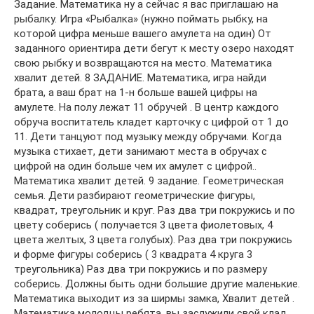
Задание. Математика ну а сейчас я вас приглашаю на
рыбалку. Игра «Рыбалка» (нужно поймать рыбку, на
которой цифра меньше вашего амулета на один) От
заданного ориентира дети бегут к месту озеро находят
свою рыбку и возвращаются на место. Математика
хвалит детей. 8 ЗАДАНИЕ. Математика, игра найди
брата, а ваш брат на 1-н больше вашей цифры на
амулете. На полу лежат 11 обручей . В центр каждого
обруча воспитатель кладет карточку с цифрой от 1 до
11. Дети танцуют под музыку между обручами. Когда
музыка стихает, дети занимают места в обручах с
цифрой на один больше чем их амулет с цифрой..
Математика хвалит детей. 9 задание. Геометрическая
семья. Дети разбирают геометрические фигуры,
квадрат, треугольник и круг. Раз два три покружись и по
цвету соберись ( получается 3 цвета фиолетовых, 4
цвета желтых, 3 цвета голубых). Раз два три покружись
и форме фигуры соберись ( 3 квадрата 4 круга 3
треугольника) Раз два три покружись и по размеру
соберись. Должны быть одни большие другие маленькие.
Математика выходит из за ширмы замка, Хвалит детей .
Математика молодцы ребята, вы заслужили свой клад