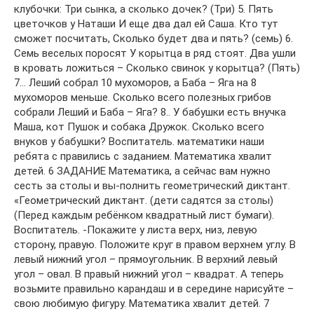
клубочки: Три сынка, а сколько дочек? (Три) 5. Пять
цветочков у Наташи И еще два дал ей Саша. Кто тут
сможет посчитать, Сколько будет два и пять? (семь) 6.
Семь веселых поросят У корытца в ряд стоят. Два ушли
в кровать ложиться – Сколько свинок у корытца? (Пять)
7… Леший собрал 10 мухоморов, а Баба – Яга на 8
мухоморов меньше. Сколько всего полезных грибов
собрали Леший и Баба – Яга? 8.. У бабушки есть внучка
Маша, кот Пушок и собака Дружок. Сколько всего
внуков у бабушки? Воспитатель. математики наши
ребята с правились с заданием. Математика хвалит
детей. 6 ЗАДАНИЕ Математика, а сейчас вам нужно
сесть за столы и вы-полнить геометрический диктант.
«Геометрический диктант. (дети садятся за столы)
(Перед каждым ребёнком квадратный лист бумаги).
Воспитатель. -Покажите у листа верх, низ, левую
сторону, правую. Положите круг в правом верхнем углу. В
левый нижний угол – прямоугольник. В верхний левый
угол – овал. В правый нижний угол – квадрат. А теперь
возьмите правильно карандаш и в середине нарисуйте –
свою любимую фигуру. Математика хвалит детей. 7