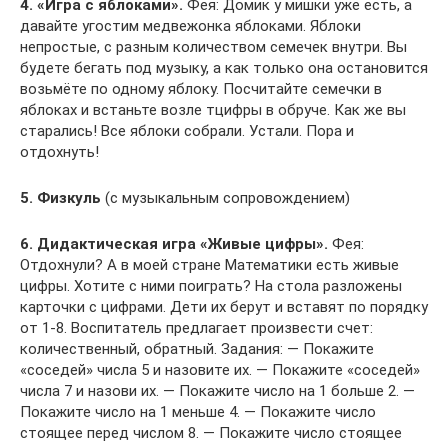
4. «Игра с яблоками».
Фея: Домик у мишки уже есть, а
давайте угостим медвежонка яблоками. Яблоки
непростые, с разным количеством семечек внутри. Вы
будете бегать под музыку, а как только она остановится
возьмёте по одному яблоку. Посчитайте семечки в
яблоках и встаньте возле тцифры в обруче. Как же вы
старались! Все яблоки собрали. Устали. Пора и
отдохнуть!
5. Физкуль
(с музыкальным сопровождением)
6. Дидактическая игра «Живые цифры».
Фея:
Отдохнули? А в моей стране Математики есть живые
цифры. Хотите с ними поиграть? На стола разложены
карточки с цифрами. Дети их берут и вставят по порядку
от 1-8. Воспитатель предлагает произвести счет:
количественный, обратный. Задания: — Покажите
«соседей» числа 5 и назовите их. — Покажите «соседей»
числа 7 и назови их. — Покажите число на 1 больше 2. —
Покажите число на 1 меньше 4. — Покажите число
стоящее перед числом 8. — Покажите число стоящее