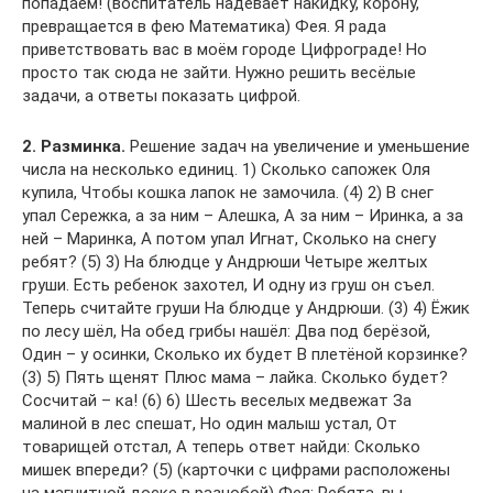
попадаем! (воспитатель надевает накидку, корону,
превращается в фею Математика) Фея. Я рада
приветствовать вас в моём городе Цифрограде! Но
просто так сюда не зайти. Нужно решить весёлые
задачи, а ответы показать цифрой.
2. Разминка.
Решение задач на увеличение и уменьшение
числа на несколько единиц. 1) Сколько сапожек Оля
купила, Чтобы кошка лапок не замочила. (4) 2) В снег
упал Сережка, а за ним – Алешка, А за ним – Иринка, а за
ней – Маринка, А потом упал Игнат, Сколько на снегу
ребят? (5) 3) На блюдце у Андрюши Четыре желтых
груши. Есть ребенок захотел, И одну из груш он съел.
Теперь считайте груши На блюдце у Андрюши. (3) 4) Ёжик
по лесу шёл, На обед грибы нашёл: Два под берёзой,
Один – у осинки, Сколько их будет В плетёной корзинке?
(3) 5) Пять щенят Плюс мама – лайка. Сколько будет?
Сосчитай – ка! (6) 6) Шесть веселых медвежат За
малиной в лес спешат, Но один малыш устал, От
товарищей отстал, А теперь ответ найди: Сколько
мишек впереди? (5) (карточки с цифрами расположены