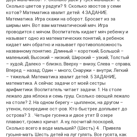
Сколько цветов у радуги? 9. Сколько хвостов у семи
котов? Математика хвалит детей. 4 ЗАДАНИЕ.
Математика. Игра скажи на оборот. Бросает из за
ширмы мяч. Вот вам математический мяч. Игра
проводится с мячом. Воспитатель кидает мяч ребенку и
называет одно из математических понятий, а ребенок
кидает мяч обратно и называет противоположность
названному понятию. Длинный – короткий; Большой –
маленький; Высокий – низкий; Широкий – узкий; Толстый
– худой; Далеко – близко; Вверху – внизу; Слева – справа;
Вперед – назад; Один – много; Снаружи – внутри; Легкий
– тяжелый. Математика хвалит детей. 5 ЗАДАНИЕ,
математика. А сейчас задачи от моей сестры
арифметики. Воспитатель читает задачи. 1. На столе
лежало два яблока и семь груш. Сколько овощей лежало
на столе? 2. На одном берегу – цыпленок, на другом –
утенок, посередине ост-ров. Кто быстрее доплывет до
острова? 3. . Четыре гусенка и двое утят В озере
плавают, громко кричат. А ну, посчитай поскорей,
Сколько всего в воде малышей? (Шесть) 4. . Привела
гусыня-мать Шесть детей на луг гулять. Все гусята, как