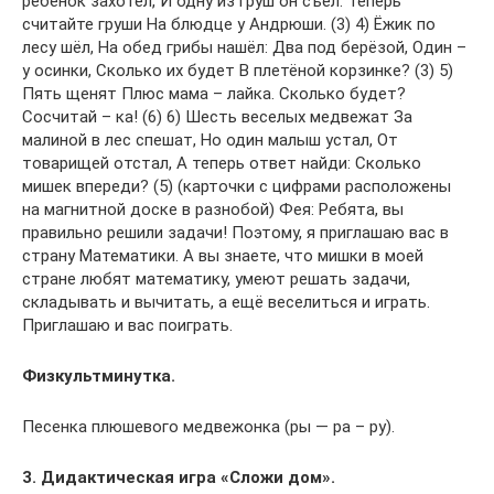
ребенок захотел, И одну из груш он съел. Теперь
считайте груши На блюдце у Андрюши. (3) 4) Ёжик по
лесу шёл, На обед грибы нашёл: Два под берёзой, Один –
у осинки, Сколько их будет В плетёной корзинке? (3) 5)
Пять щенят Плюс мама – лайка. Сколько будет?
Сосчитай – ка! (6) 6) Шесть веселых медвежат За
малиной в лес спешат, Но один малыш устал, От
товарищей отстал, А теперь ответ найди: Сколько
мишек впереди? (5) (карточки с цифрами расположены
на магнитной доске в разнобой) Фея: Ребята, вы
правильно решили задачи! Поэтому, я приглашаю вас в
страну Математики. А вы знаете, что мишки в моей
стране любят математику, умеют решать задачи,
складывать и вычитать, а ещё веселиться и играть.
Приглашаю и вас поиграть.
Физкультминутка.
Песенка плюшевого медвежонка (ры — ра – ру).
3. Дидактическая игра «Сложи дом».