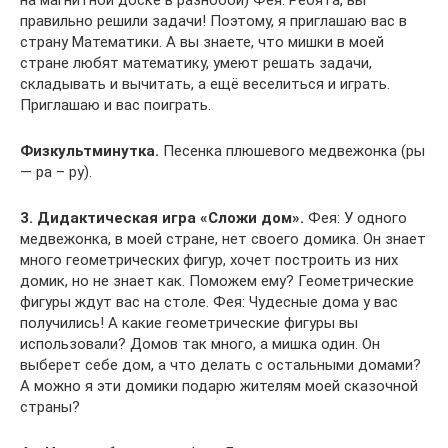
на магнитной доске в разнобой) Фея: Ребята, вы
правильно решили задачи! Поэтому, я приглашаю вас в
страну Математики. А вы знаете, что мишки в моей
стране любят математику, умеют решать задачи,
складывать и вычитать, а ещё веселиться и играть.
Приглашаю и вас поиграть.
Физкультминутка.
Песенка плюшевого медвежонка (ры
— ра – ру).
3. Дидактическая игра «Сложи дом».
Фея: У одного
медвежонка, в моей стране, нет своего домика. Он знает
много геометрических фигур, хочет построить из них
домик, но не знает как. Поможем ему? Геометрические
фигуры ждут вас на столе. Фея: Чудесные дома у вас
получились! А какие геометрические фигуры вы
использовали? Домов так много, а мишка один. Он
выберет себе дом, а что делать с остальными домами?
А можно я эти домики подарю жителям моей сказочной
страны?