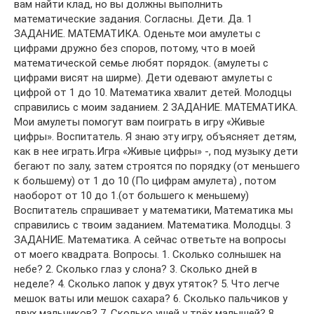
вам найти клад, но вы должны выполнить
математические задания. Согласны. Дети. Да. 1
ЗАДАНИЕ. МАТЕМАТИКА. Оденьте мои амулеты с
цифрами дружно без споров, потому, что в моей
математической семье любят порядок. (амулеты с
цифрами висят на ширме). Дети одевают амулеты с
цифрой от 1 до 10. Математика хвалит детей. Молодцы
справились с моим заданием. 2 ЗАДАНИЕ. МАТЕМАТИКА.
Мои амулеты помогут вам поиграть в игру «Живые
цифры». Воспитатель. Я знаю эту игру, объясняет детям,
как в нее играть.Игра «Живые цифры» -, под музыку дети
бегают по залу, затем строятся по порядку (от меньшего
к большему) от 1 до 10 (По цифрам амулета) , потом
наоборот от 10 до 1.(от большего к меньшему)
Воспитатель спрашивает у математики, Математика мы
справились с твоим заданием. Математика. Молодцы. 3
ЗАДАНИЕ. Математика. А сейчас ответьте на вопросы
от моего квадрата. Вопросы. 1. Сколько солнышек на
небе? 2. Сколько глаз у слона? 3. Сколько дней в
неделе? 4. Сколько лапок у двух утяток? 5. Что легче
мешок ваты или мешок сахара? 6. Сколько пальчиков у
двух мальчиков? 7. Сколько ушей у трёх малышей? 8.