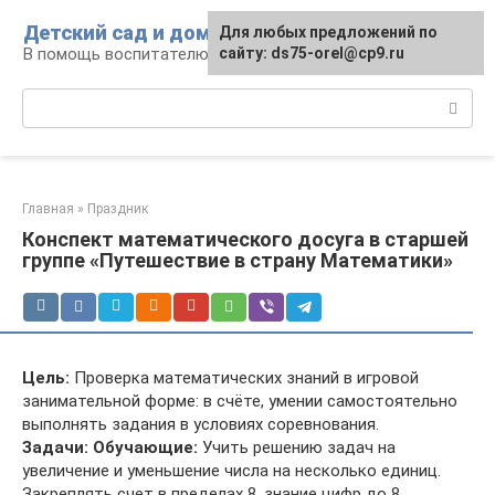
Перейти
Детский сад и дом
Для любых предложений по
к
В помощь воспитателю и родителям
сайту: ds75-orel@cp9.ru
контенту
Поиск:
Главная
»
Праздник
Конспект математического досуга в старшей
группе «Путешествие в страну Математики»
Цель:
Проверка математических знаний в игровой
занимательной форме: в счёте, умении самостоятельно
выполнять задания в условиях соревнования.
Задачи:
Обучающие:
Учить решению задач на
увеличение и уменьшение числа на несколько единиц.
Закреплять счет в пределах 8, знание цифр до 8.