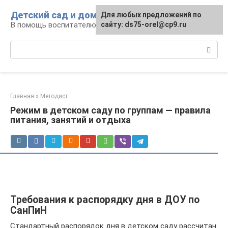
Перейти
Детский сад и дом
Для любых предложений по
к
В помощь воспитателю и родителям
сайту: ds75-orel@cp9.ru
контенту
Поиск:
Главная
»
Методист
Режим в детском саду по группам — правила
питания, занятий и отдыха
Требования к распорядку дня в ДОУ по
СанПиН
Стандартный распорядок дня в детском саду рассчитан