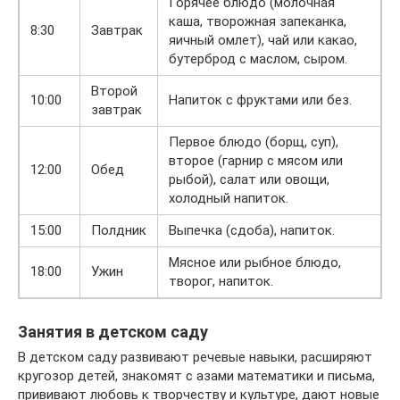
Горячее блюдо (молочная
каша, творожная запеканка,
8:30
Завтрак
яичный омлет), чай или какао,
бутерброд с маслом, сыром.
Второй
10:00
Напиток с фруктами или без.
завтрак
Первое блюдо (борщ, суп),
второе (гарнир с мясом или
12:00
Обед
рыбой), салат или овощи,
холодный напиток.
15:00
Полдник
Выпечка (сдоба), напиток.
Мясное или рыбное блюдо,
18:00
Ужин
творог, напиток.
Занятия в детском саду
В детском саду развивают речевые навыки, расширяют
кругозор детей, знакомят с азами математики и письма,
прививают любовь к творчеству и культуре, дают новые