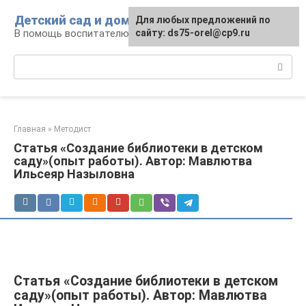
Перейти
Детский сад и дом
Для любых предложений по
к
В помощь воспитателю и родителям
сайту: ds75-orel@cp9.ru
контенту
Поиск:
Главная
»
Методист
Статья «Создание библиотеки в детском
саду»(опыт работы). Автор: Мавлютва
Ильсеяр Назыловна
Статья «Создание библиотеки в детском
саду»(опыт работы). Автор: Мавлютва