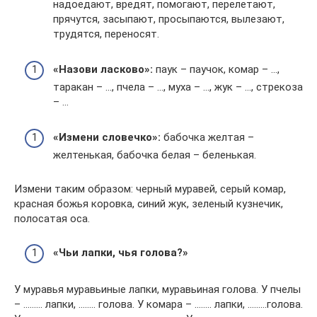
надоедают, вредят, помогают, перелетают,
прячутся, засыпают, просыпаются, вылеза­ют,
трудятся, переносят.
«Назови ласково»:
паук – паучок, комар – …,
таракан – …, пчела – …, муха – …, жук – …, стрекоза
– …
«Измени словечко»:
бабочка желтая –
желтенькая, бабочка белая – беленькая.
Измени таким образом: черный муравей, серый комар,
красная божья коровка, синий жук, зеленый кузнечик,
полосатая оса.
«Чьи лапки, чья голова?»
У муравья муравьиные лапки, муравьиная голова. У пчелы
– ……… лапки, …….. голова. У комара – …….. лапки, ………голова.