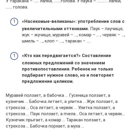
У таракана – …… лапки, ……..голова. У паука – ………… лапки,
……. голова.
«Насекомые-великаны»: у
потребление слов с
увеличитель­ными оттенками.
Паук – паучище,
жук – жучище, му­равей – …, комар – … , чер­вяк – …,
шмель – …, клоп – …., таракан – …..
«Кто как передвигается?»
Составление
сложных предложений со значением
противопоставления. Ребенок не только
подбирает нужное слово, но и повторяет
предложение целиком.
Муравей ползает, а бабочка … Гусеница ползает, а
кузнечик … Бабочка летает, а улитка … Жук ползает, а
стрекоза … Оса летает, а червяк … Улитка ползает, а
стрекоза … Паук ползает, а пчела… Оса летает, а червяк…
Кузнечик прыгает, а комар … Таракан ползает, а
стрекоза … Бабочка порхает, а муха …