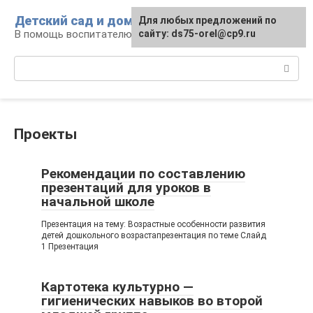
Перейти
Детский сад и дом
Для любых предложений по
к
В помощь воспитателю и родителям
сайту: ds75-orel@cp9.ru
контенту
Поиск:
Проекты
Рекомендации по составлению
презентаций для уроков в
начальной школе
Презентация на тему: Возрастные особенности развития
детей дошкольного возрастапрезентация по теме Слайд
1 Презентация
Картотека культурно —
гигиенических навыков во второй